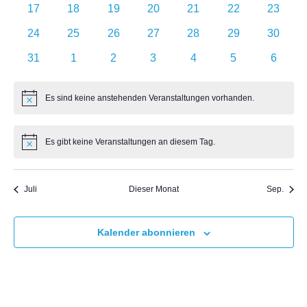
0
0
0
0
0
0
0
17
18
19
20
21
22
23
Veranstaltungen
Veranstaltungen
Veranstaltungen
Veranstaltungen
Veranstaltungen
Veranstaltungen
Veranst
0
0
0
0
0
0
0
24
25
26
27
28
29
30
Veranstaltungen
Veranstaltungen
Veranstaltungen
Veranstaltungen
Veranstaltungen
Veranstaltungen
Veranst
0
0
0
0
0
0
0
31
1
2
3
4
5
6
Veranstaltungen
Veranstaltungen
Veranstaltungen
Veranstaltungen
Veranstaltungen
Veranstaltunge
Veranst
Es sind keine anstehenden Veranstaltungen vorhanden.
Hinweis
Es gibt keine Veranstaltungen an diesem Tag.
Hinweis
Juli
Dieser Monat
Sep.
Kalender abonnieren