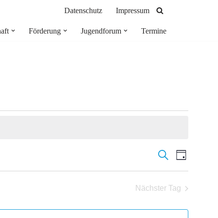
Datenschutz
Impressum
aft
Förderung
Jugendforum
Termine
Veransta
Suche
Veran
Tag
Suche
Ansic
Nächster Tag
und
Navig
Ansichte