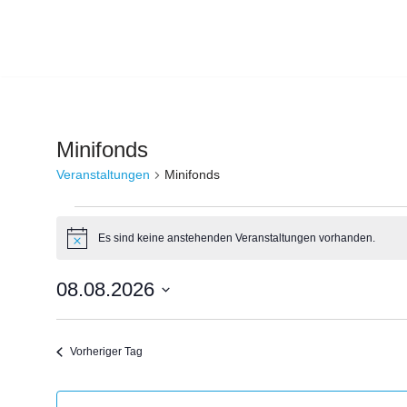
Zum
Inhalt
springen
Minifonds
Veranstaltungen
Minifonds
Es sind keine anstehenden Veranstaltungen vorhanden.
Hinweis
08.08.2026
Datum
wählen.
Vorheriger Tag