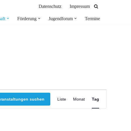
Datenschutz
Impressum
aft
Förderung
Jugendforum
Termine
Veranstaltung
eranstaltungen suchen
Liste
Monat
Tag
Ansichten-
Navigation