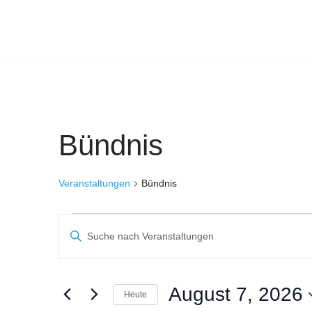
Zum
Inhalt
springen
Bündnis
Veranstaltungen
Bündnis
Veranstaltungen
Bitte
Suche
Schlüsselwort
eingeben.
und
Suche
August 7, 2026
Heute
Ansichten,
nach