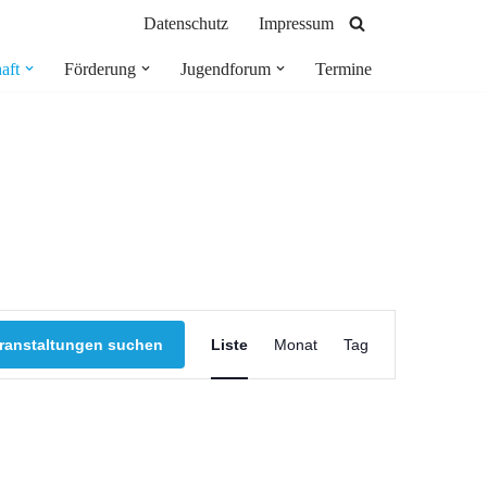
Datenschutz
Impressum
aft
Förderung
Jugendforum
Termine
Veranstaltung
ranstaltungen suchen
Liste
Monat
Tag
Ansichten-
Navigation