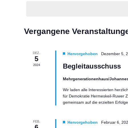
Navigation
wählen.
Schlüsselwort.
Vergangene Veranstaltung
DEZ.
Hervorgehoben
Dezember 5, 2
5
Begleitausschuss
2024
Mehrgenerationenhaus/Johannes
Wir laden alle Interessierten herzli
für Demokratie Hermeskeil-Ruwer Zu
gemeinsam auf die erzielten Erfol
FEB.
Hervorgehoben
Februar 6, 20
6