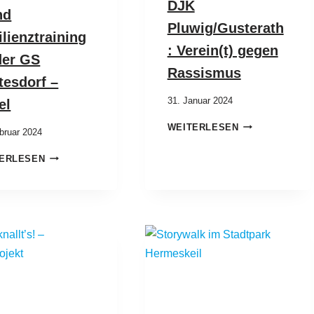
DJK
nd
Pluwig/Gusterath
ilienztraining
: Verein(t) gegen
der GS
Rassismus
tesdorf –
31. Januar 2024
el
WEITERLESEN
bruar 2024
ERLESEN