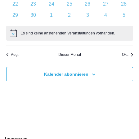
0
0
0
0
0
0
0
22
23
24
25
26
27
28
Veranstaltungen
Veranstaltungen
Veranstaltungen
Veranstaltungen
Veranstaltungen
Veranstaltungen
Veranst
0
0
0
0
0
0
0
29
30
1
2
3
4
5
Veranstaltungen
Veranstaltungen
Veranstaltungen
Veranstaltungen
Veranstaltungen
Veranstaltunge
Veranst
Es sind keine anstehenden Veranstaltungen vorhanden.
Hinweis
Aug.
Dieser Monat
Okt.
Kalender abonnieren
Impressum