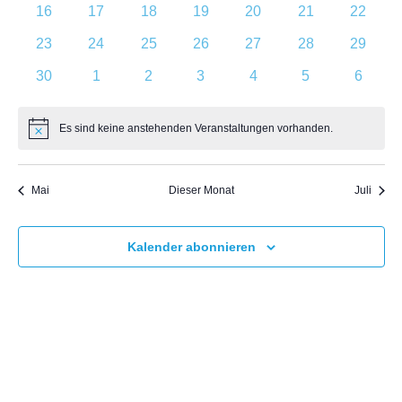
0
0
0
0
0
0
0
16
17
18
19
20
21
22
Veranstaltungen
Veranstaltungen
Veranstaltungen
Veranstaltungen
Veranstaltungen
Veranstaltungen
Veranst
0
0
0
0
0
0
0
23
24
25
26
27
28
29
Veranstaltungen
Veranstaltungen
Veranstaltungen
Veranstaltungen
Veranstaltungen
Veranstaltungen
Veranst
0
0
0
0
0
0
0
30
1
2
3
4
5
6
Veranstaltungen
Veranstaltungen
Veranstaltungen
Veranstaltungen
Veranstaltungen
Veranstaltunge
Veranst
Es sind keine anstehenden Veranstaltungen vorhanden.
Hinweis
Mai
Dieser Monat
Juli
Kalender abonnieren