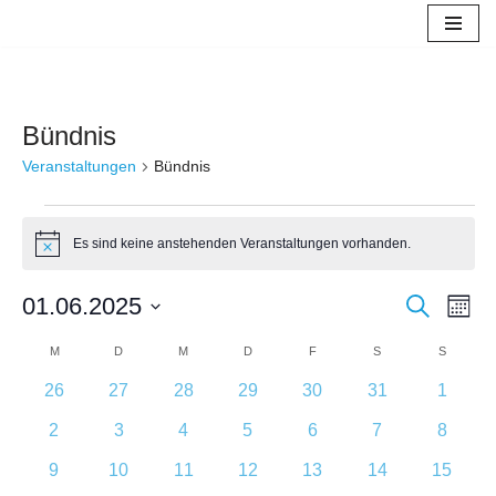
Zum
Inhalt
springen
Bündnis
Veranstaltungen
Bündnis
Es sind keine anstehenden Veranstaltungen vorhanden.
Hinweis
Verans
01.06.2025
Ver
Suche
Monat
Datum
Ans
Suche
Kalender
M
D
M
D
F
S
S
wählen.
Nav
und
0
0
0
0
0
0
0
26
27
28
29
30
31
1
von
Veranstaltungen
Veranstaltungen
Veranstaltungen
Veranstaltungen
Veranstaltungen
Veranstaltungen
Veranst
Ansich
0
0
0
0
0
0
0
2
3
4
5
6
7
8
Veranstaltungen
Veranstaltungen
Veranstaltungen
Veranstaltungen
Veranstaltungen
Veranstaltungen
Veranstaltunge
Veranst
Naviga
0
0
0
0
0
0
0
9
10
11
12
13
14
15
Veranstaltungen
Veranstaltungen
Veranstaltungen
Veranstaltungen
Veranstaltungen
Veranstaltungen
Veranst