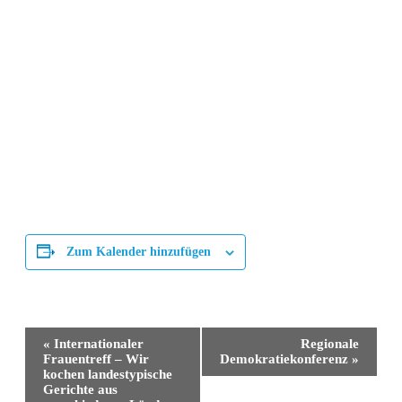
Zum Kalender hinzufügen
Veranstaltung-
«
Internationaler
Regionale
Navigation
Frauentreff – Wir
Demokratiekonferenz
»
kochen landestypische
Gerichte aus