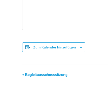
Zum Kalender hinzufügen
«
Begleitausschusssitzung
Veranstaltung-
Navigation