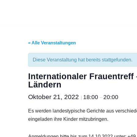
Zum
Inhalt
springen
« Alle Veranstaltungen
Diese Veranstaltung hat bereits stattgefunden.
Internationaler Frauentref
Ländern
Oktober 21, 2022
18:00
20:00
|
–
Es werden landestypische Gerichte aus verschiede
eingeladen ihre Kinder mitzubringen.
Anmeldungen bitte bis zum 14.10.2022 unter: +49