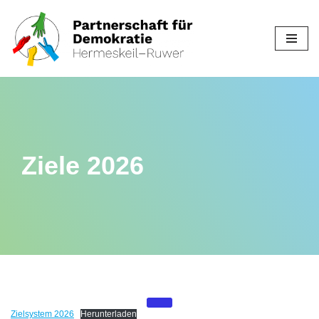
Zum
Inhalt
springen
Ziele 2026
Zielsystem 2026
Herunterladen