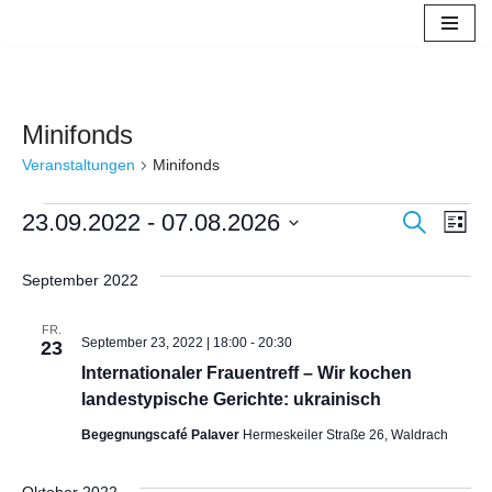
Zum
Inhalt
springen
Minifonds
Veranstaltungen
Minifonds
Verans
23.09.2022
 - 
07.08.2026
Ver
Suche
Liste
Datum
Ans
Suche
wählen.
September 2022
Nav
und
FR.
Ansich
September 23, 2022 | 18:00
-
20:30
23
Internationaler Frauentreff – Wir kochen
Naviga
landestypische Gerichte: ukrainisch
Begegnungscafé Palaver
Hermeskeiler Straße 26, Waldrach