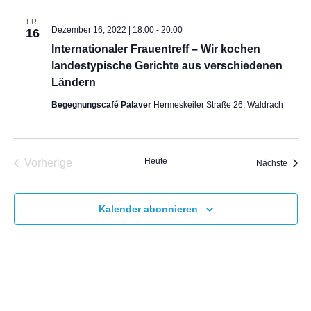
FR.
Dezember 16, 2022 | 18:00
-
20:00
16
Internationaler Frauentreff – Wir kochen
landestypische Gerichte aus verschiedenen
Ländern
Begegnungscafé Palaver
Hermeskeiler Straße 26, Waldrach
Heute
Vorherige
Veran
Nächste
Veranstaltungen
Kalender abonnieren