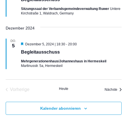
r
v
Sitzungssaal der Verbandsgemeindeverwaltung Ruwer
Untere
o
Kirchstraße 1, Waldrach, Germany
r
g
e
Dezember 2024
h
o
b
DO.
e
H
Dezember 5, 2024 | 18:30
-
20:00
5
n
e
Begleitausschuss
r
v
Mehrgenerationenhaus/Johanneshaus in Hermeskeil
o
Martinusstr. 5a, Hermeskeil
r
g
e
h
o
Heute
Vorherige
b
Veran
Nächste
e
Veranstaltungen
n
Kalender abonnieren