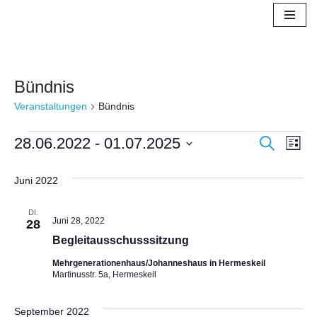
Zum
Inhalt
springen
Bündnis
Veranstaltungen
Bündnis
Verans
28.06.2022
 - 
01.07.2025
Ver
Suche
Liste
Datum
Ans
Suche
wählen.
Juni 2022
Nav
und
DI.
Ansich
Juni 28, 2022
28
Begleitausschusssitzung
Naviga
Mehrgenerationenhaus/Johanneshaus in Hermeskeil
Martinusstr. 5a, Hermeskeil
September 2022