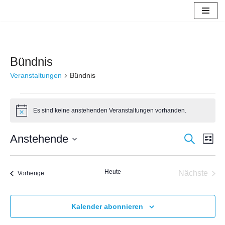
Zum
Inhalt
springen
Bündnis
Veranstaltungen
Bündnis
Es sind keine anstehenden Veranstaltungen vorhanden.
Hinweis
Verans
Anstehende
Ver
Suche
Liste
Datum
Ans
Suche
wählen.
Nav
Heute
und
Nächste
Veranstaltungen
Vorherige
Veransta
Ansich
Kalender abonnieren
Naviga