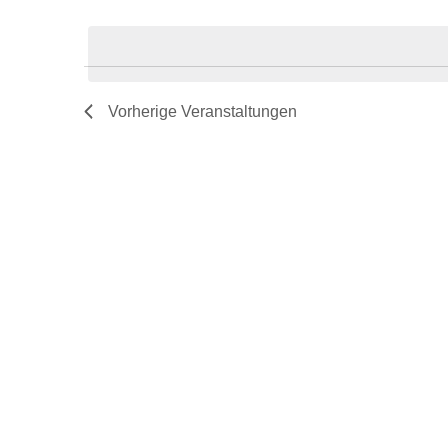
Datum
Veranstaltungen
Navigation
wählen.
Schlüsselwort.
Vorherige
Veranstaltungen