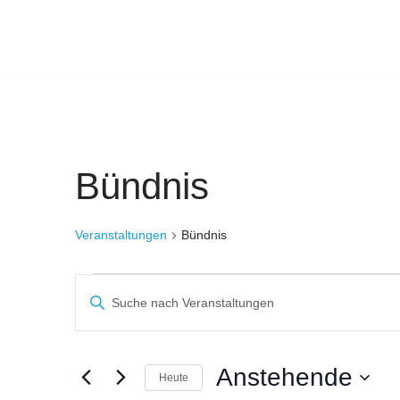
Zum
Inhalt
springen
Bündnis
Veranstaltungen
Bündnis
Veranstaltungen
Bitte
Suche
Schlüsselwort
eingeben.
und
Suche
Anstehende
Heute
Ansichten,
nach